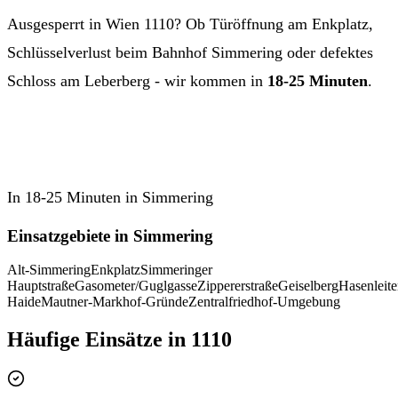
Ausgesperrt in Wien 1110? Ob Türöffnung am Enkplatz,
Schlüsselverlust beim Bahnhof Simmering oder defektes
Schloss am Leberberg - wir kommen in
18-25 Minuten
.
01 997 71 90 anrufen
In 18-25 Minuten in Simmering
Einsatzgebiete in Simmering
Alt-Simmering
Enkplatz
Simmeringer
Hauptstraße
Gasometer/Guglgasse
Zippererstraße
Geiselberg
Hasenleit
Haide
Mautner-Markhof-Gründe
Zentralfriedhof-Umgebung
Häufige Einsätze in 1110