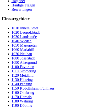
Ratgeber
Häufige Fragen
Bewertungen
Einsatzgebiete
1010
Innere Stadt
1020
Leopoldstadt
1030
Landstraße
1040
Wieden
1050
Margareten
1060
Mariahilf
1070
Neubau
1080
Josefstadt
1090
Alsergrund
1100
Favoriten
1110
Simmering
1120
Meidling
1130
Hietzing
1140
Penzing
1150
Rudolfsheim-Fünfhaus
1160
Ottakring
1170
Hernals
1180
Währing
1190
Döbling