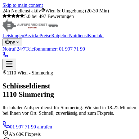
Skip to main content
24h Notdienst aktiv
Wien & Umgebung (20-30 Min)
5.0 bei 497 Bewertungen
Leistungen
Bezirke
Preise
Ratgeber
Notdienst
Kontakt
DE
Notruf 24/7
Telefonnummer:
01 997 71 90
1110 Wien - Simmering
Schlüsseldienst
1110
Simmering
Ihr lokaler Aufsperrdienst für Simmering. Wir sind in 18-25 Minuten
bei Ihnen vor Ort. Schnell, zuverlässig und zum Fixpreis.
01 997 71 90 anrufen
Ab 60€ Fixpreis