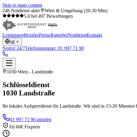
Skip to main content
24h Notdienst aktiv
Wien & Umgebung (20-30 Min)
5.0 bei 497 Bewertungen
Leistungen
Bezirke
Preise
Ratgeber
Notdienst
Kontakt
DE
Notruf 24/7
Telefonnummer:
01 997 71 90
1030 Wien - Landstraße
Schlüsseldienst
1030
Landstraße
Ihr lokaler Aufsperrdienst für Landstraße. Wir sind in 15-20 Minuten 
01 997 71 90 anrufen
Ab 60€ Fixpreis