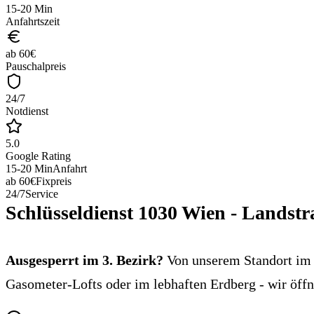
15-20 Min
Anfahrtszeit
ab 60€
Pauschalpreis
24/7
Notdienst
5.0
Google Rating
15-20 Min
Anfahrt
ab 60€
Fixpreis
24/7
Service
Schlüsseldienst 1030 Wien - Landstr
Ausgesperrt im 3. Bezirk?
Von unserem Standort im 2
Gasometer-Lofts oder im lebhaften Erdberg - wir öff