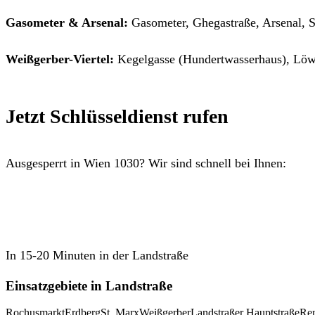
Gasometer & Arsenal:
Gasometer, Ghegastraße, Arsenal, 
Weißgerber-Viertel:
Kegelgasse (Hundertwasserhaus), Löw
Jetzt Schlüsseldienst rufen
Ausgesperrt in Wien 1030? Wir sind schnell bei Ihnen:
01 997 71 90 anrufen
In 15-20 Minuten in der Landstraße
Einsatzgebiete in Landstraße
Rochusmarkt
Erdberg
St. Marx
Weißgerber
Landstraßer Hauptstraße
Re