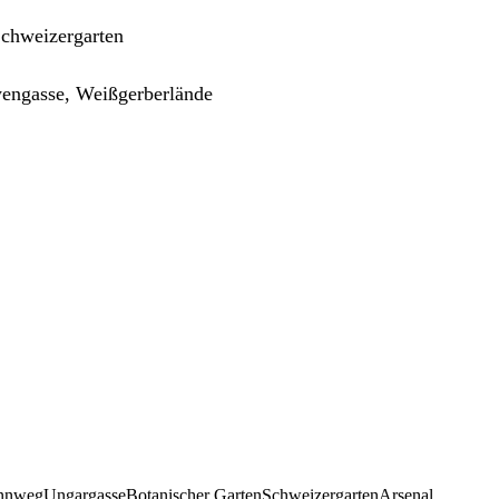
Schweizergarten
engasse, Weißgerberlände
nnweg
Ungargasse
Botanischer Garten
Schweizergarten
Arsenal