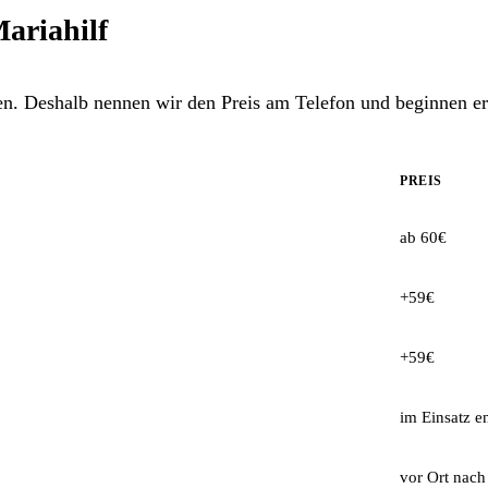
Mariahilf
en. Deshalb nennen wir den Preis am Telefon und beginnen e
PREIS
ab 60€
+59€
+59€
im Einsatz e
vor Ort nac