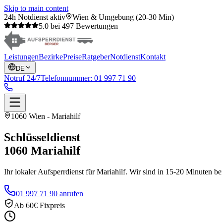
Skip to main content
24h Notdienst aktiv
Wien & Umgebung (20-30 Min)
5.0 bei 497 Bewertungen
Leistungen
Bezirke
Preise
Ratgeber
Notdienst
Kontakt
DE
Notruf 24/7
Telefonnummer:
01 997 71 90
1060 Wien - Mariahilf
Schlüsseldienst
1060
Mariahilf
Ihr lokaler Aufsperrdienst für Mariahilf. Wir sind in 15-20 Minuten be
01 997 71 90 anrufen
Ab 60€ Fixpreis