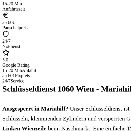
15-20 Min
Anfahrtszeit
ab 60€
Pauschalpreis
24/7
Notdienst
5.0
Google Rating
15-20 Min
Anfahrt
ab 60€
Fixpreis
24/7
Service
Schlüsseldienst 1060 Wien - Mariahil
Ausgesperrt in Mariahilf?
Unser Schlüsseldienst ist
Schlüsseln, klemmenden Zylindern und versperrten G
Linken Wienzeile
beim Naschmarkt. Eine einfache
T