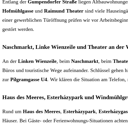
Entlang der
Gumpendorfer Straße
liegen Altbauwohnungen
Hofmühlgasse
und
Raimund Theater
sind viele Hauseingä
einer gewerblichen Türöffnung prüfen wir vor Arbeitsbeginn
gestört werden.
Naschmarkt, Linke Wienzeile und Theater an der
An der
Linken Wienzeile
, beim
Naschmarkt
, beim
Theate
Büros und touristische Wege aufeinander. Schlüssel gehen 
zur
Pilgramgasse U4
. Wir klären die Situation am Telefon,
Haus des Meeres, Esterházypark und Windmühlg
Rund um
Haus des Meeres
,
Esterházypark
,
Esterházygas
Häuser. Bei Gäste- oder Ferienwohnungs-Situationen achten 