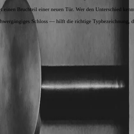
t einen Bruchteil einer neuen Tür. Wer den Unterschied kennt
rgängiges Schloss — hilft die richtige Typbezeichnung, die
ei Sicherheit und Reparatur nicht um die ganze Tür, sondern 
h.
 Typ in Wiener Wohnungseingangstüren. Sie erkennen ihn am fl
selloch mit rundem Kopf und schmalem Steg.