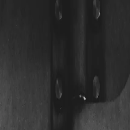
ür steckt
 Schlosstyp kennt, trifft bessere Entscheidungen bei Sicherheit, Repa