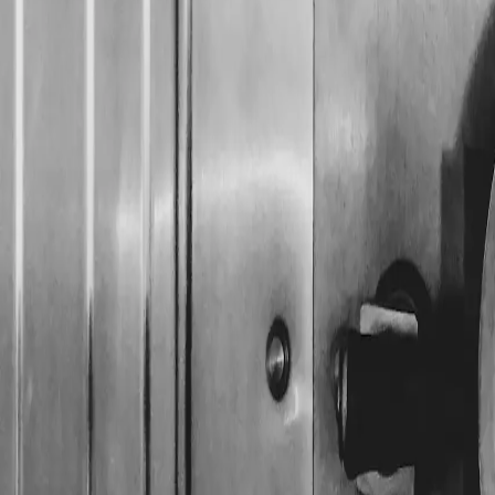
Mehrfachverriegelung
Während ein einfaches Schloss die Tür nur an einer Stelle hä
der Mitte und unten. Das macht das Aufhebeln deutlich schw
Mehrfachverriegelungen sind Standard bei zertifizierten
Sic
Einrasten über die ganze Höhe spüren lässt, haben Sie bereit
Sicherheitstür.
Den richtigen Zylinder wählen
Wenn Sie tauschen, entscheiden zwei Dinge: das
Maß
und 