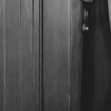
Das Maß bestimmen
Ein Profilzylinder wird in zwei Längen angegeben — von de
(Angriffsfläche) oder lässt sich nicht einbauen. Wie Sie ko
Das Sicherheitsniveau festlegen
Für die Wohnungseingangstür sollte es ein Sicherheitszylind
Schließsystem bedenken