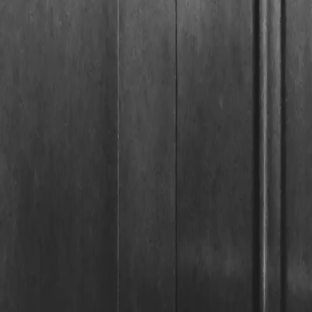
mm). Stimmt das Maß nicht, steht der Zylinder über
Kellertüren reicht oft ein einfacheres Modell.