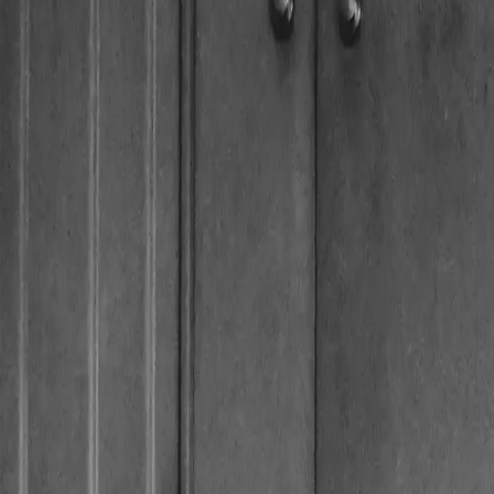
Aufsperrdienst Berger Redaktion
Redaktion & Technik
·
20
Jahre Erfahrung
Veröffentlicht:
08. April 2026
Aktualisiert:
27. Juni 2026
Kurz & knapp
In Wiener Wohnungstüren steckt meist ein Profilzylinder, der sich e
Buntbartschlösser bieten kaum Schutz und gehören an Wohnungstüren 
Das Wichtigste in Kürze
01
Der Profilzylinder ist der häufigste Schlosstyp in Wiener Wohn
02
Die Qualität des Zylinders entscheidet über die Sicherheit, nicht
03