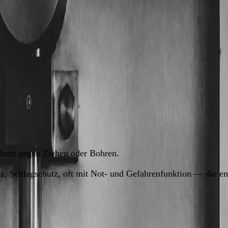
ustauschen, ohne die Tür anzutasten. Die Sicherheit hängt komp
hutz gegen Ziehen oder Bohren.
z, Schlagschutz, oft mit Not- und Gefahrenfunktion — die e