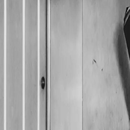
Neben dem Profilzylinder begegnen uns in Wien noch einig
TYP
ERKENNUNGS
Buntbartschloss
Großer Schlüss
Rundzylinder
Runder Zylinder
Ovalzylinder
Ovale Form, hä
Elektronischer Zylinder
Knauf mit Elek
Das
Buntbartschloss
mit dem klassischen großen Bartschlüs
keinen Schutz und lässt sich mit einfachsten Mitteln öffnen.