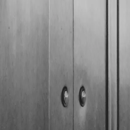
mehreren Punkten gleichzeitig — typischerweise oben, in
n.
n erhältlich. Wenn Ihre Tür beim Absperren ein mehrfaches
rklasse insgesamt sinnvoll ist, behandelt der Ratgeber zur