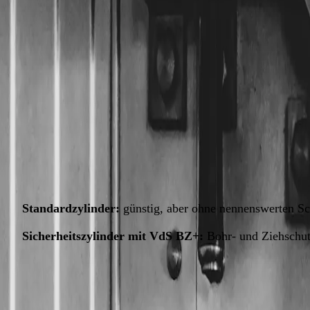
PZ
Tausch ab
89 €
Sicherheits-Zyl.
ab 119 €
Dauer
15–30 Min
Sein großer Vorteil: Er ist genormt und lässt sich einzeln a
Standardzylinder:
günstig, aber ohne nennenswerten Sc
Sicherheitszylinder mit VdS BZ+:
Bohr- und Ziehschut
Weitere Schlosstypen