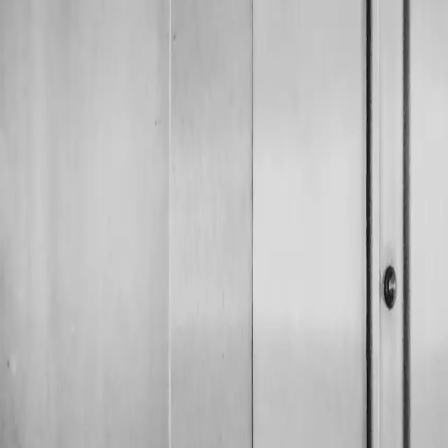
 HEUTE
ertüren — kein Einbruchschutz
ft in Altbauten
, Sonderlösungen
 Zutrittsverwaltung
Ordnung, an einer Wohnungseingangstür bietet es praktisch
sch dringend zu empfehlen.