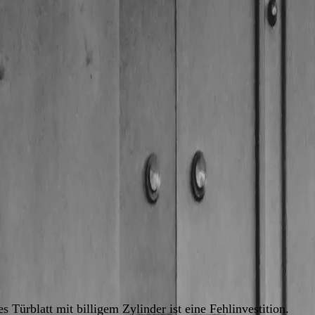
staunlich viele Menschen können sie nicht
usch
günstig oder teuer wird, ob die eigene Tür
 unser Technik-Thema und erklärt die Schloss- und
s Türblatt mit billigem Zylinder ist eine Fehlinvestition.