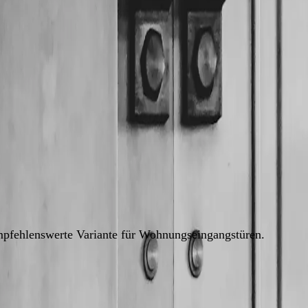
lett von der Qualität ab:
mpfehlenswerte Variante für Wohnungseingangstüren.