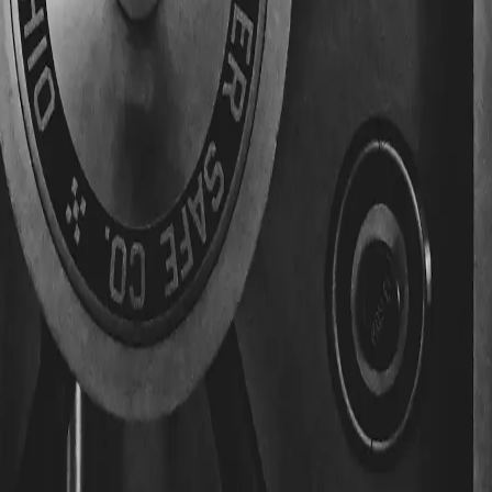
r mittigen Schraube nach außen und nach innen (z. B. 30/30 
rrekt messen, zeigt der Ratgeber zum
Zylinder ausmessen
.
er mit Bohr- und Ziehschutz (VdS BZ+) sein. Für Innen- oder 