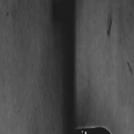
inzeln und ohne neue Tür austauschen lässt. Seine Qualität — etwa Bo
ersetzt. Entscheidend für den Tausch ist das richtige Zylin…
ungstüren und einzeln austauschbar.
 die Tür allein.