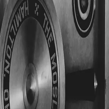
lt, verriegelt eine
Mehrfachverriegelung
beim Absperren an 
erer, weil die Hebelkräfte auf mehrere Punkte verteilt werde
herheitstüren
, aber auch als Nachrüstung für bestehende Türe
s eine — ein gutes Zeichen für die Grundstabilität. Welche Tü
das
Sicherheitsniveau
.