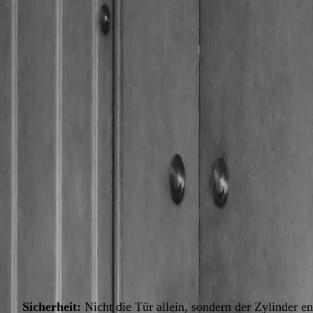
Ein Buntbartschloss bietet kaum Einbruchschutz und gehört an
04
Den richtigen Zylinder erkennen Sie am Maß (z. B. 30/30) — f
"Was für ein Schloss haben Sie denn?" — diese Frage s
beantworten. Dabei lohnt sich das Wissen: Wer den e
überhaupt Einbruchschutz bietet und welche Angebote 
Zylindertypen, die in Wiener Türen stecken. In die P
Warum der Schlosstyp zählt
Das Schloss ist das am meisten unterschätzte Bauteil der 
Sicherheit:
Nicht die Tür allein, sondern der Zylinder ent