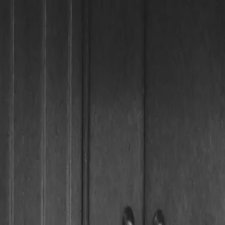
Skip to main content
24h Notdienst aktiv
Wien & Umgebung (20-30 Min)
5.0 bei 497 Bewertungen
Leistungen
Bezirke
Preise
Ratgeber
Notdienst
Kontakt
DE
Notruf 24/7
Telefonnummer:
01 997 71 90
Startseite
Ratgeber
Türschloss-Typen
Alle Ratgeber
Schloss-Technik
Übersichtsbeitrag
8 Min. Lesezeit
Türschloss-Typen — was in Ihrer Wiener T
Profilzylinder, Buntbart oder Mehrfachverriegelung? Wer den eigenen