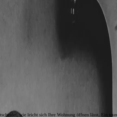
 Wohnungstüren ersetzt.
alsche Maße stehen über oder bohren Angriffsfläche.
tellt jeder seriöse Schlüsseldienst am Telefon, und er
igenen Schlosstyp kennt, versteht, warum ein
Schlossta
überflüssig sind. Dieser Leitfaden ist der Einstieg in
raxis geht es danach beim
Zylinder ausmessen
.
Wohnung. Drei Gründe, warum sich das Wissen darüber lohnt:
scheidet, wie leicht sich Ihre Wohnung öffnen lässt. Ein teure