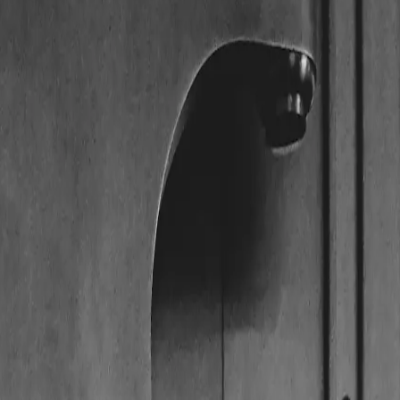
hr- und Ziehschutz nach VdS BZ+ — bestimmt die Sicherheit.