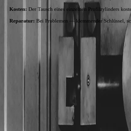
Kosten:
Der Tausch eines einzelnen Profilzylinders koste
Reparatur:
Bei Problemen — klemmender Schlüssel, schwe
Der Zylinder ist das Herz.
In den meisten Fällen geht es b
austauschbare Bauteil ist Schwachstelle und Lösung zugleic
Der Profilzylinder
Der Profilzylinder (kurz PZ) ist der mit Abstand häufigste
typischen Form — von der Seite betrachtet wie ein Schlüs
Häufigster Typ