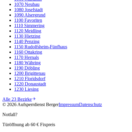
1070
Neubau
1080
Josefstadt
1090
Alsergrund
1100
Favoriten
1110
Simmering
1120
Meidling
1130
Hietzing
1140
Penzing
1150
Rudolfsheim-Fünfhaus
1160
Ottakring
1170
Hernals
1180
Währing
1190
Döbling
1200
Brigittenau
1210
Floridsdorf
1220
Donaustadt
1230
Liesing
Alle 23 Bezirke
©
2026
Aufsperrdienst Berger
Impressum
Datenschutz
Notfall?
Türöffnung ab 60 € Fixpreis