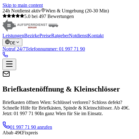
Skip to main content
24h Notdienst aktiv
Wien & Umgebung (20-30 Min)
5.0 bei 497 Bewertungen
Leistungen
Bezirke
Preise
Ratgeber
Notdienst
Kontakt
DE
Notruf 24/7
Telefonnummer:
01 997 71 90
Briefkastenöffnung & Kleinschlösser
Briefkasten öffnen Wien: Schlüssel verloren? Schloss defekt?
Schnelle Hilfe für Briefkästen, Spinde & Kleinschlösser. Ab 49€.
Jetzt: 01 997 71 90
In ganz Wien für Sie im Einsatz.
01 997 71 90 anrufen
Ab
ab 49€
Fixpreis